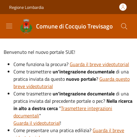
Salta al contenuto principale
Skip to footer content
Regione Lombardia
Comune di Cocquio Trevisago
Benvenuto nel nuovo portale SUE!
Come funziona la procura?
Guarda il breve videotutorial
Come trasmettere
un'integrazione documentale
di una
pratica inviata da questo
nuovo portale
?
Guarda questo
breve videotutorial
Come trasmettere
un'integrazione documentale
di una
pratica inviata dal precedente portale
o pec?
N
ella ricerca
in alto a destra cerca
"
Trasmettere integrazioni
documentali
"
Guarda il videotutorial
!
Come presentare una pratica edilizia?
Guarda il breve