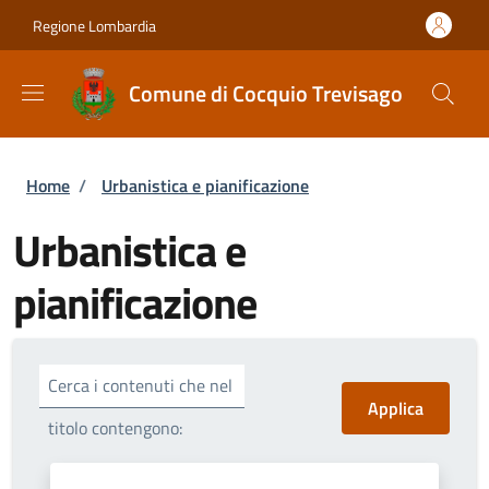
Salta al contenuto principale
Skip to footer content
Regione Lombardia
Comune di Cocquio Trevisago
Briciole di pane
Home
/
Urbanistica e pianificazione
Urbanistica e
pianificazione
Cerca i contenuti che nel
titolo contengono: