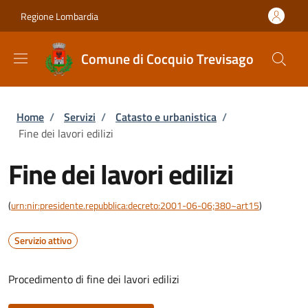
Salta al contenuto principale
Skip to footer content
Regione Lombardia
Comune di Cocquio Trevisago
Briciole di pane
Home
/
Servizi
/
Catasto e urbanistica
/
Fine dei lavori edilizi
Fine dei lavori edilizi
(
urn:nir:presidente.repubblica:decreto:2001-06-06;380~art15
)
Servizio attivo
Procedimento di fine dei lavori edilizi