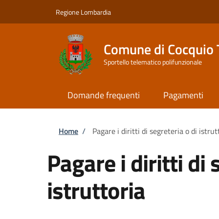
Salta al contenuto principale
Skip to footer content
Regione Lombardia
Comune di Cocquio 
Sportello telematico polifunzionale
Domande frequenti
Pagamenti
Briciole di pane
Home
/
Pagare i diritti di segreteria o di istrut
Pagare i diritti di 
istruttoria