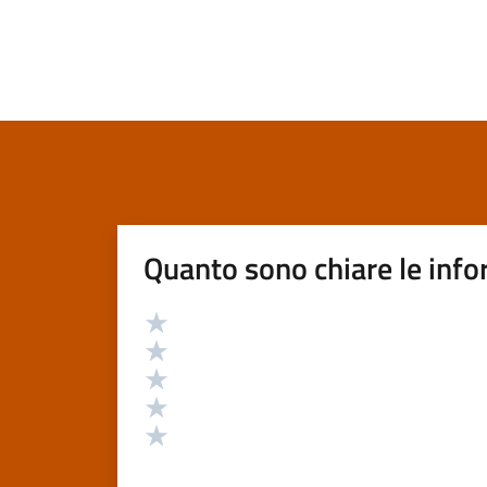
Quanto sono chiare le info
Valutazione
Valuta 5 stelle su 5
Valuta 4 stelle su 5
Valuta 3 stelle su 5
Valuta 2 stelle su 5
Valuta 1 stelle su 5