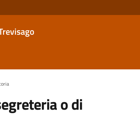
Trevisago
toria
segreteria o di