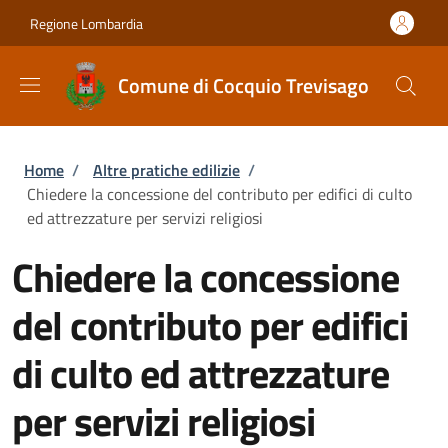
Salta al contenuto principale
Skip to footer content
Regione Lombardia
Comune di Cocquio Trevisago
Briciole di pane
Home
/
Altre pratiche edilizie
/
Chiedere la concessione del contributo per edifici di culto
ed attrezzature per servizi religiosi
Chiedere la concessione
del contributo per edifici
di culto ed attrezzature
per servizi religiosi